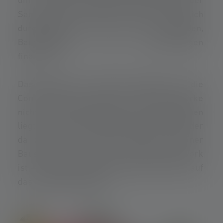
um zu helfen. Ob Bauen, Renovieren oder
Sanieren: Alle Projekte werden ehrenamtlich
durchgeführt und oft mit Spenden,
Baumaterialien und Sachleistungen
finanziert.
Das Herzstück von Band of Builders ist die
Community. Sie zeigt, dass wahre Stärke
nicht in Fachkenntnissen oder Werkzeugen
liegt, sondern in der Bereitschaft, füreinander
da zu sein. Wer schon einmal auf einer
Baustelle war, weiß, wie wichtig Teamwork
ist – und genau dieses Prinzip wird hier auf
das Leben übertragen.