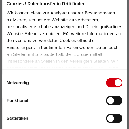
Cookies / Datentransfer in Drittländer
bewirken kann - wenn sich Menschen
Wir können diese zur Analyse unserer Besucherdaten
zusammenschließen und Ressourcen und
platzieren, um unsere Website zu verbessern,
Fähigkeiten miteinander teilen. Dies spiegelt
personalisierte Inhalte anzuzeigen und Dir ein großartiges
sich auch im Motto von Band of Builders
Website-Erlebnis zu bieten. Für weitere Informationen zu
wider: „Wir sind nicht nur hier, um zu bauen –
den von uns verwendeten Cookies öffne die
wir sind hier, um das Leben wieder
Einstellungen. In bestimmten Fällen werden Daten auch
an Stellen mit Sitz außerhalb der EU übermittelt,
lebenswert zu machen.“
insbesondere an Stellen in den Vereinigten Staaten. Wir
Jeder kann Teil dieser Bewegung werden –
benötigen hierzu noch Deine ausdrückliche Einwilligung,
ob durch Spenden, ehrenamtliche Mitarbeit
die Du durch „Alle auswählen“ oder „Auswahl bestätigen“
Einwilligungsauswahl
oder die Verbreitung der Botschaft.
erteilen. Einzelheiten hierzu findest Du in unserer
Notwendig
Besonders in herausfordernden Zeiten ist es
Datenschutz-Bestimmungen
.
ermutigend, dass Gemeinschaften wie Band
Funktional
of Builders Hoffnung schenken.
Statistiken
ZURÜCK