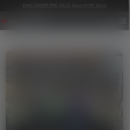
EXKLUSIVER PRE-SALE: Neue H/HF-Serie