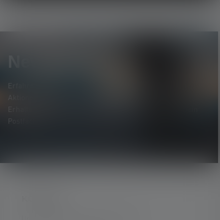
Newsletter
Erfahre als Erste*r von neuen Produkten, exklusiven
Aktionen und spannenden Gewinnspielen.
Erhalte alles rund um die Welt des Lichts, direkt in Dein
Postfach.
KONTAKT
Unterstützung und Beratung unter: