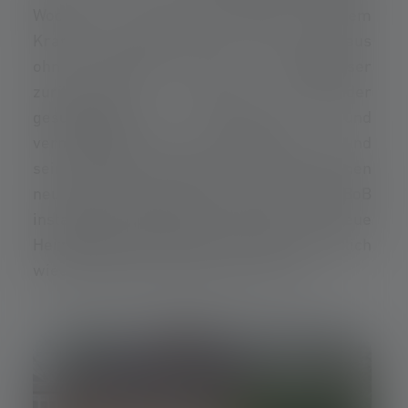
Wochen im Koma. Nach seinem
Krankenhausaufenthalt musste er in ein Haus
ohne Heizung und Warmwasser
zurückkehren. Aufgrund anhaltender
gesundheitlicher Probleme und
vermindertem Einkommen konnten er und
seine Familie sich drei Jahre lang keinen
neuen Heizkessel leisten. Ein Team von BoB
installierte schließlich kostenlos eine neue
Heizungsanlage, sodass die Familie endlich
wieder Heizung und Warmwasser hat.