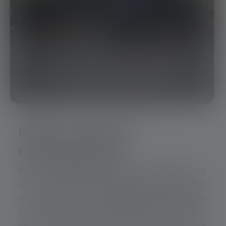
BAND OF BUILDERS:
FÜREINANDER DA
Band of Builders (BoB) soll Menschen in
schwierigen Zeiten Hoffnung geben. Die Idee
ist so einfach wie kraftvoll: Wenn ein Bauprofi
in Not gerät, kommt die Branche zusammen,