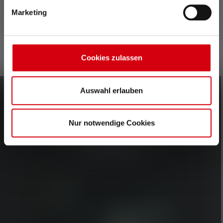
Marketing
MEHR ÜBER DIE BAND OF BUILDERS
Cookies zulassen
Auswahl erlauben
WEITERE SPOTLIGHT
Nur notwendige Cookies
STORIES