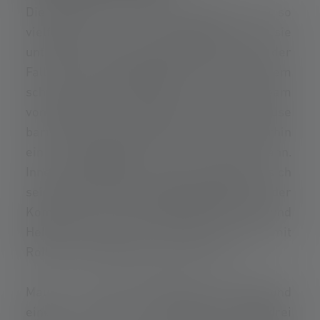
Die Projekte von Band of Builders sind so
vielfältig wie die Menschen, die sie
unterstützen. Ein bewegendes Beispiel ist der
Fall eines Handwerkers, der seit einem
schweren Unfall im Rollstuhl sitzt. Das Team
von BoB kam zusammen, um sein Zuhause
barrierefrei zu gestalten, damit er weiterhin
ein unabhängiges Leben führen kann.
Innerhalb weniger Tage verwandelte sich
sein Zuhause dank des Engagements und der
Kompetenz der freiwilligen Helferinnen und
Helfer in einen Ort, an dem er auch mit
Rollstuhl selbstbestimmt leben kann.
Maurer Lee aus Bedfordshire lag aufgrund
einer schweren COVID-Erkrankungdrei