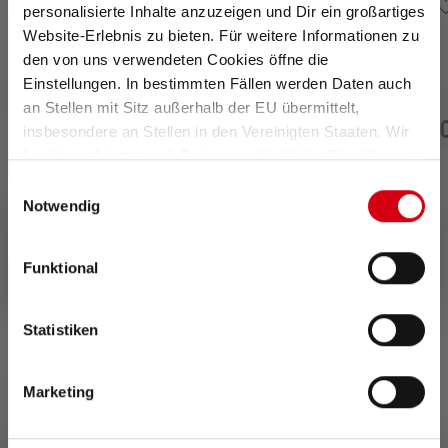
personalisierte Inhalte anzuzeigen und Dir ein großartiges
Website-Erlebnis zu bieten. Für weitere Informationen zu
den von uns verwendeten Cookies öffne die
Durchschnittliche Bewertung von 5 von 5 Sternen
Stirnlampe MH11 Edition
Stirnlampe iH11R
Einstellungen. In bestimmten Fällen werden Daten auch
2019
an Stellen mit Sitz außerhalb der EU übermittelt,
Sofort
Nicht mehr
179,00 €
199,
insbesondere an Stellen in den Vereinigten Staaten. Wir
verfügbar
lieferbar
benötigen hierzu noch Deine ausdrückliche Einwilligung,
die Du durch „Alle auswählen“ oder „Auswahl bestätigen“
Einwilligungsauswahl
erteilen. Einzelheiten hierzu findest Du in unserer
Notwendig
Datenschutz-Bestimmungen
.
Funktional
0 von 0 Bewertungen
Statistiken
Durchschnittliche Bewertung von 0 von 5 Sternen
Gib eine Bewertung ab!
Marketing
Teile Deine Erfahrungen mit dem Produkt mit anderen