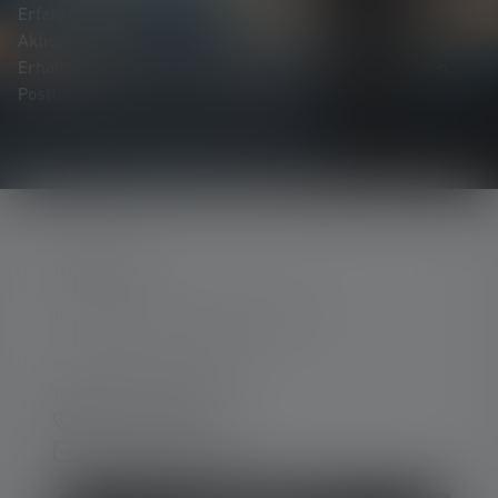
Erfahre als Erste*r von neuen Produkten, exklusiven
Aktionen und spannenden Gewinnspielen.
Erhalte alles rund um die Welt des Lichts, direkt in Dein
Postfach.
KONTAKT
Unterstützung und Beratung unter:
Mo-Do. 08:00 - 16:00 Uhr
Fr. 08:00 - 13:00 Uhr
+49 212 5948 0
Kontaktformular