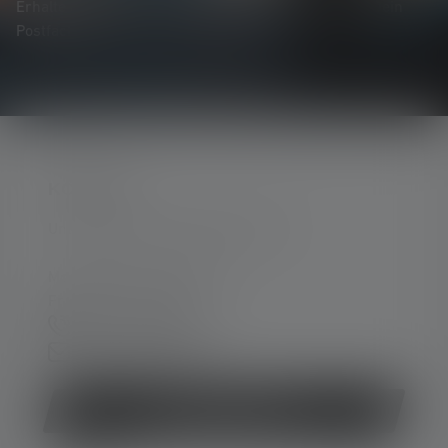
Erhalte alles rund um die Welt des Lichts, direkt in Dein
Postfach.
KONTAKT
Unterstützung und Beratung unter:
Mo-Do. 08:00 - 16:00 Uhr
Fr. 08:00 - 13:00 Uhr
+49 212 5948 0
Kontaktformular
Vertrag widerrufen