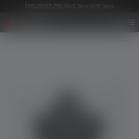
EXKLUSIVER PRE-SALE: Neue H/HF-Serie
Bildergalerie überspringen