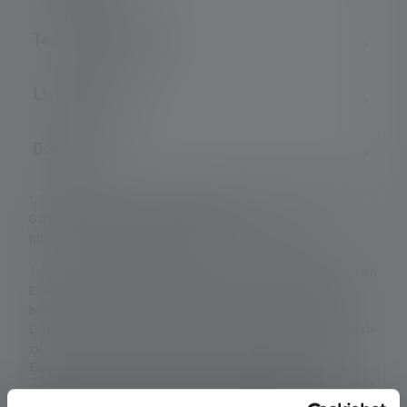
Technische Daten
Lieferumfang
Downloads
*: 7 Jahre Garantie nur bei Registrierung, sonst 2 Jahre.
Garantiebedingungen einsehbar unter
https://ledlenser.com/de-de/infos-service/garantie/
1: Messwerte gemäß ANSI/PLATO FL 1 in der jeweils genannten
Einstellung. Ist keine Einstellung ausdrücklich benannt, so
beziehen sich die Werte zu Lichtstrom (Lumen/lm) und
Leuchtweite (Meter/m) auf die hellste Einstellung und die Werte
zur Leuchtdauer (Stunden/h) auf die niedrigste Einstellung.
Eine Boost-Funktion (soweit vorhanden) ist mehrmals
verwendbar, aber jeweils nur kurzzeitig verfügbar. Für den Fall,
dass die Lampe mit farbigen LEDs ausgestattet ist, sind die