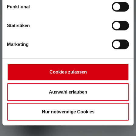
System lässt sich das
Musikbox via Bluetooth® mit
Funktional
Ladekabel schnell und
dem Smartphone.
einfach an die Lampe
anbringen.
Statistiken
Marketing
Zubehör
Produktgalerie überspringen
Cookies zulassen
Auswahl erlauben
Nur notwendige Cookies