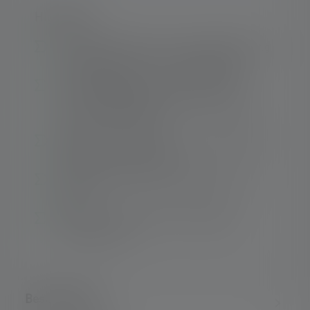
Highlights:
Integrierter Magnet für einfache Befestigung
an Metallflächen (z. B. an Stahlträgern)
Fünf Helligkeitsstufen mit bis zu 2500
1
Lumen
Lichtleistung, steuerbar über den
Multi Function Switch
Integrierter Lautsprecher, der via Bluetooth
angesteuert werden kann
Einfaches Aufladen per Magnetic Charge
System
Leicht zu transportieren dank großem,
robustem Griff
Beschreibung