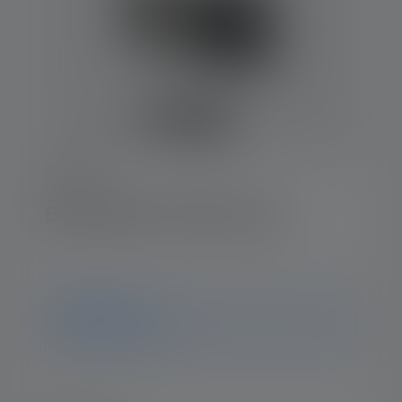
iF-Series
Baustrahler iF4R music
Hinweis
ledlenser.pdp.endOfLife