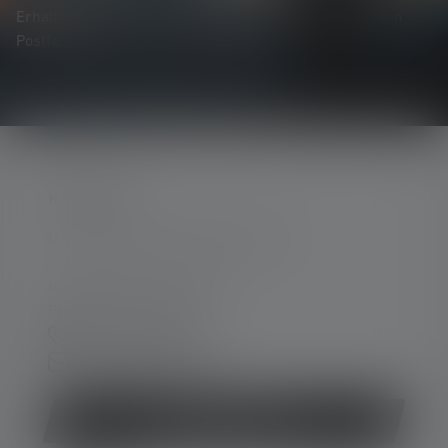
Erhalte alles rund um die Welt des Lichts, direkt in Dein
Postfach.
KONTAKT
Unterstützung und Beratung unter:
Mo-Do. 08:00 - 16:00 Uhr
Fr. 08:00 - 13:00 Uhr
+49 212 5948 0
Kontaktformular
Vertrag widerrufen