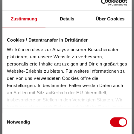
Messwerte mit weißem Licht oder der weißen LED angegeben.
Besitzt die Lampe verschiedene Energiemodi, ist der
Zustimmung
Details
Über Cookies
„Energiesparmodus“ die Grundlage für die Messung.
2: Rechnerischer Wert der Kapazität in Wattstunden (Wh).
Dieser gilt für die im Auslieferungszustand des jeweiligen
Cookies / Datentransfer in Drittländer
Artikels enthaltene(n) Batterie(n) bzw. bei Lampen mit Akku für
den/die hierin enthaltenen Akku(s) in vollständig aufgeladenem
Wir können diese zur Analyse unserer Besucherdaten
Zustand.
platzieren, um unsere Website zu verbessern,
Features und Technologien
personalisierte Inhalte anzuzeigen und Dir ein großartiges
Website-Erlebnis zu bieten. Für weitere Informationen zu
den von uns verwendeten Cookies öffne die
Einstellungen. In bestimmten Fällen werden Daten auch
an Stellen mit Sitz außerhalb der EU übermittelt,
insbesondere an Stellen in den Vereinigten Staaten. Wir
benötigen hierzu noch Deine ausdrückliche Einwilligung,
die Du durch „Alle auswählen“ oder „Auswahl bestätigen“
Magnetic Charge System
Bluetooth® Lautsprecher
Einwilligungsauswahl
erteilen. Einzelheiten hierzu findest Du in unserer
Notwendig
Datenschutz-Bestimmungen
.
Mit dem Magnetic Charge
Bediene die integrierte