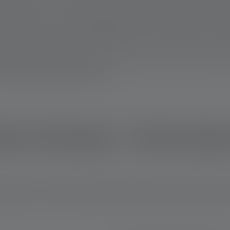
oost, Power und Eco ermöglichen es Dir, die Helligkeit je nach 
kussystem erhöhen die Vielseitigkeit und machen die Lampe noc
ch die Qualität des Lichtbilds ist entscheidend. Eine gute Stirnl
 Schatten oder dunkle Flecken.
lsten Stirnlampen – Welche Eige
satzbereich sind neben der Helligkeit auch andere Punkte wichtig