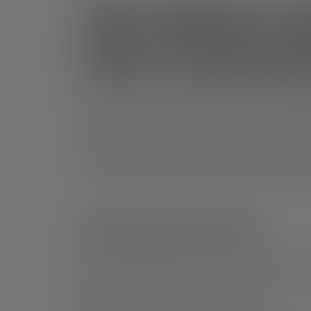
Die hellsten S
jede Anwend
Bei einer hochwertigen Stirnlampe ist ein Punkt
in den Bergen kletterst oder auf der Baustelle ar
In diesem Artikel stellen wir Dir fünf Top-St
Zuverlässigkeit und Anpassungsfähigkeit punkt
Inhaltsverzeichnis
Wie unterscheidet sich eine normale Stirnl
Vorteile einer Outdoor-Stirnlampe