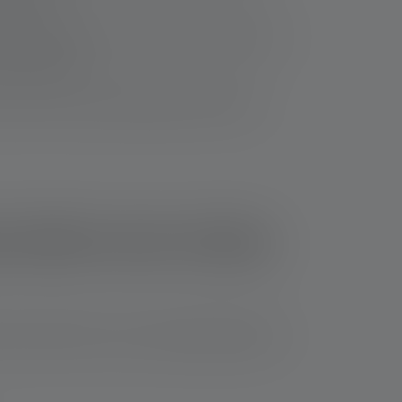
Bedarf anzupassen. Zusätzliche Funktionen wie
h praktischer.
ampe bietet eine gleichmäßige Ausleuchtung
nschaften wann wichtig
. Hier erfährst Du, wann welche Eigenschaften