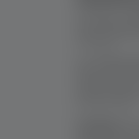
Lichtstrom für
Die H19R Signature ist die
he
und wurde speziell für Extr
Kompromisse eingehen wollen
Lichtstrom von bis zu 4000 
eine Top-Helligkeit.
Dank der
Fusion Beam Techn
den Nah- als auch den Fernber
besonders nützlich, wenn D
 Sternen
Kartenlesen und Weitblick h
Technologie reguliert automat
Reflexionen in der Umgebung
der Lampe weiter steigert.
Die H19R Signature ist nicht
widerstandsfähig
. Mit einer 
härtesten Bedingungen stand,