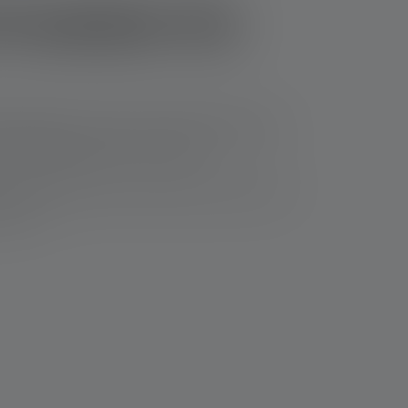
Produkte für
 genügend Licht, wenn Du im tiefen Wald läufst,
 Helligkeit allein ist nicht alles.
chtstrom beeindrucken, sondern auch durch ihre
 Lumen.