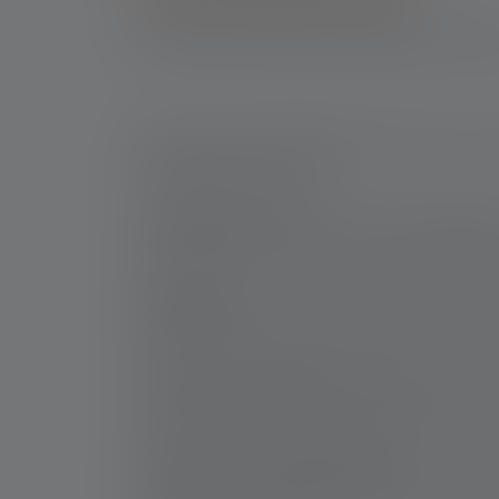
Stirnlampen-Modelle im Überblick
Wie viel Lumen braucht eine Outdoor-Stirnl
Wenn Du nach der hellsten Stirnlampe suchst, gi
Entscheidung zu treffen:
Lichtstrom (Lumen)
: Der Lichtstrom, gemessen
helleres Licht, das für anspruchsvolle Aufga
Akkulaufzeit
: Eine helle Stirnlampe sollte ni
Akkulaufzeit hat, um Dich während Deiner Aktiv
Gewicht und Tragekomfort
: Helligkeit ist wi
unangenehm werden. Leichte Modelle bieten ho
Robustheit und Wetterfestigkeit
: Deine Stirnl
gegen Staub und Wasser sind besonders wicht