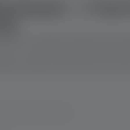
tirnlampen – 5 Top-
ung
 sehr wichtig – die Helligkeit. Die hellste Stirnlampe bringt Dir
beitest – mit der hellsten Stirnlampe entgeht Dir kein Detail. Doch
irnlampen von Ledlenser vor, die nicht nur mit ihrem starken Li
en können. Finde jetzt Deine helle Stirnlampe mit bis zu 4.000
ampe von einer Outdoor-Stirnlampe?