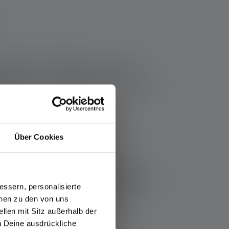
gseinsätzen benötigst Du eine robuste
fzeit. Hier ist es wichtig, dass die Lampe
ig ist, um den Anforderungen anspruchsvoller
den.
Über Cookies
rgens läufst, brauchst Du eine Stirnlampe,
uch gut ausbalanciert ist. Ein geringes Gewicht
ssern, personalisierte
nd hier entscheidend, um Dich nicht zu
onen zu den von uns
llen mit Sitz außerhalb der
ch Deine ausdrückliche