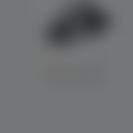
Durchschnittliche Bewertung von 4.4 von 5
Stirnlampe H19R Signature