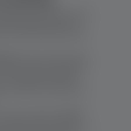
 Extremsportler
llste Stirnlampe im Sortiment von Ledlenser
emsportler und Menschen, die keine
, entwickelt. Mit einem beeindruckenden
Lumen im Boost-Modus bietet diese Lampe
ologie
kannst Du den Lichtstrahl sowohl für
eich optimal anpassen. Diese Flexibilität ist
u zwischen verschiedenen Aufgaben wie
in- und herwechseln musst. Die Optisense
isch die Helligkeit basierend auf den
, was den Komfort und die Energieeffizienz
 nur extrem hell, sondern auch
robust und
Schutzklasse von IP68 hält sie selbst den
 sei es Regen, Staub oder extreme Kälte. Für