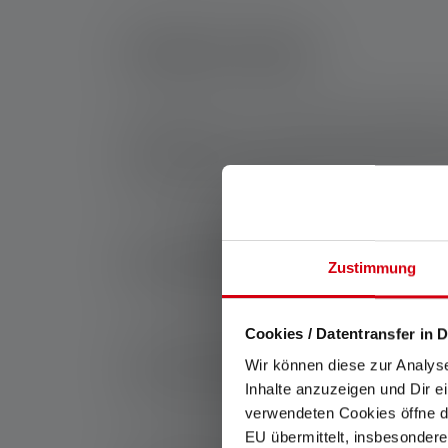
Outdoor-Sport
Bei Aktivitäten wie Trailrunning oder Bergstei
entscheidend, um in unwegsamem Gelände aus
Zudem sollte die Lampe leicht und bequem sein
Strecken nicht belastet.
Nachtaktivitäten
Zustimmung
Cookies / Datentransfer in D
Für Jäger, Angler oder Nachtsportler ist eine 
ideal, da sie die Nachtsichtfähigkeit erhält u
Wir können diese zur Analys
aufhellt. Eine adaptive Helligkeit, die sich au
Inhalte anzuzeigen und Dir e
für Komfort und Sicherheit.
verwendeten Cookies öffne di
EU übermittelt, insbesondere