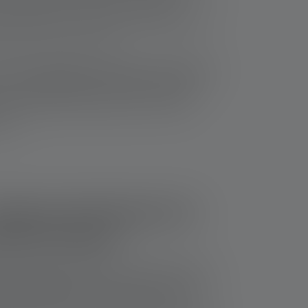
 Dunkelheit unterwegs sind, bietet das
zliche Funktion, um die Nachtsichtfähigkeit zu
en oder Tiere zu stören.
hoher Helligkeit, Flexibilität und Robustheit
r perfekten Wahl auf der Suche nach der
 Du maximale Leistung suchst, ist diese
iter.
buste Stirnlampe für
ellen Einsatz
r den harten Arbeitsalltag entwickelt worden.
 der Work Range
. Ob auf der Baustelle oder in
mpe bietet Dir die Zuverlässigkeit, die Du