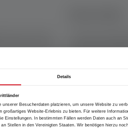
Bei der Arbeit
gen ist ein hoher Lichtstrom
Im Handwerk oder bei Rettun
reichend Sicht zu haben.
Stirnlampe mit langer Akkulau
, damit sie Dich auf langen
sturzfest und wetterbeständ
Umgebungen gerecht zu wer
Laufen
Details
rittländer
Stirnlampe mit Rotlicht-Modus
Wenn Du nachts oder früh mo
nd die Umgebung nicht unnötig
die nicht nur hell, sondern a
e unserer Besucherdaten platzieren, um unsere Website zu verbe
tomatisch anpasst, sorgt zudem
und ein komfortabler Sitz si
in großartiges Website-Erlebnis zu bieten. Für weitere Informati
beeinträchtigen.
e Einstellungen. In bestimmten Fällen werden Daten auch an Ste
 an Stellen in den Vereinigten Staaten. Wir benötigen hierzu no