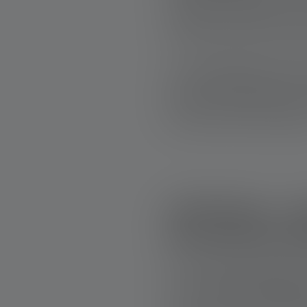
diejenigen, die häufig in der
zusätzliche Rotlicht eine nüt
erhalten, ohne andere Person
Diese
Kombination aus extrem 
macht die H19R Signature zu
hellsten Taschenlampe. Wenn
Stirnlampe Dein idealer Begle
H15R Work – Ro
den profession
Die H15R Work ist speziell fü
Sie ist die
hellste Stirnlampe
der Werkstatt – diese Stirnla