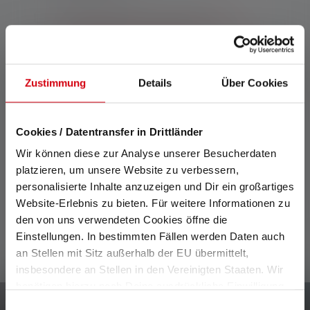
Przesyłając formularz, akceptuję
Ogólne
warunki
i
Politykę prywatności
.
Powiadom mnie o nowych zapasach
Zustimmung
Details
Über Cookies
Opis
Cookies / Datentransfer in Drittländer
Wir können diese zur Analyse unserer Besucherdaten
Dane techniczne
platzieren, um unsere Website zu verbessern,
personalisierte Inhalte anzuzeigen und Dir ein großartiges
Zakres dostawy
Website-Erlebnis zu bieten. Für weitere Informationen zu
den von uns verwendeten Cookies öffne die
Einstellungen. In bestimmten Fällen werden Daten auch
an Stellen mit Sitz außerhalb der EU übermittelt,
insbesondere an Stellen in den Vereinigten Staaten. Wir
benötigen hierzu noch Deine ausdrückliche Einwilligung,
die Du durch „Alle auswählen“ oder „Auswahl bestätigen“
Einwilligungsauswahl