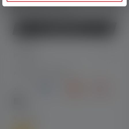
+49 212 5948 0
Formularz kontaktowy
Odstąp od umowy
USŁUGA
PRAWNE
RODZAJE PŁATNOŚCI
WYSYŁKA