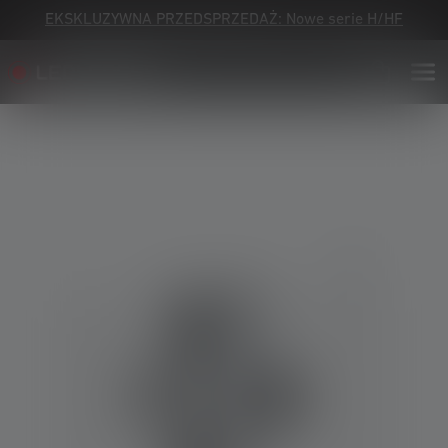
EKSKLUZYWNA PRZEDSPRZEDAŻ: Nowe serie H/HF
Skip image gallery