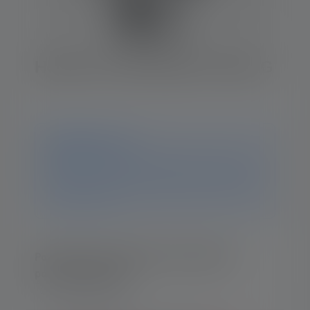
Helmet Connecting Kit Type G
Ogłoszenie
Ten produkt nie jest już dostępny. Na tej stronie nadal
znajdziesz wszystkie informacje i dane. Jeśli masz
dodatkowe pytania, nasz zespół pomocy technicznej
chętnie Ci pomoże.
Powiadom mnie, gdy tylko produkt będzie
ponownie dostępny.
Twój adres e-mail